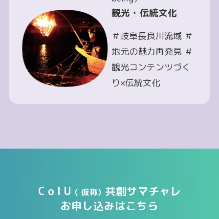
観光・伝統文化
＃岐阜長良川流域 ＃
地元の魅力再発見 ＃
観光コンテンツづく
り×伝統文化
C o I U
共創サマチャレ
（ 仮称）
お申し込みはこちら