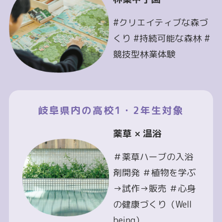
#クリエイティブな森づ
くり #持続可能な森林 #
競技型林業体験
岐阜県内の高校1・2年生対象
薬草 × 温浴
＃薬草ハーブの入浴
剤開発 ＃植物を学ぶ
→試作→販売 ＃心身
の健康づくり（Well
being）