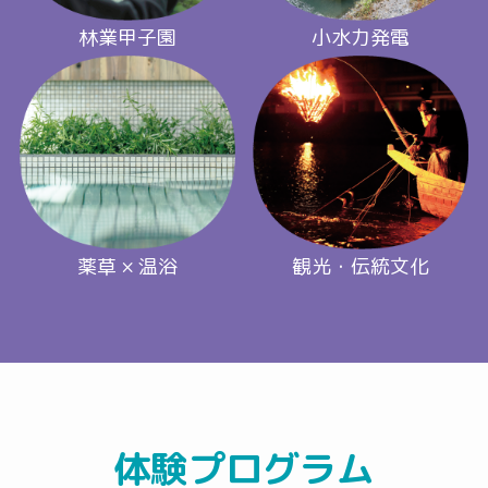
林業甲子園
小水力発電
薬草 × 温浴
観光・伝統文化
体験プログラム