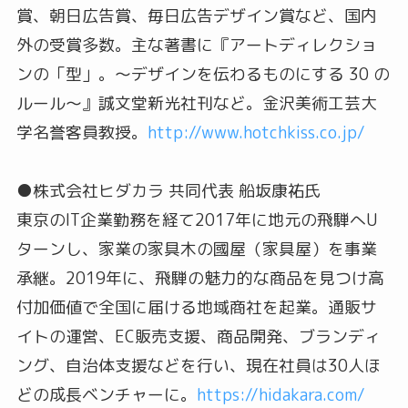
賞、朝日広告賞、毎日広告デザイン賞など、国内
外の受賞多数。主な著書に『アートディレクショ
ンの「型」。〜デザインを伝わるものにする 30 の
ルール〜』誠文堂新光社刊など。金沢美術工芸大
学名誉客員教授。
http://www.hotchkiss.co.jp/
●株式会社ヒダカラ 共同代表 船坂康祐氏
東京のIT企業勤務を経て2017年に地元の飛騨へU
ターンし、家業の家具木の國屋（家具屋）を事業
承継。2019年に、飛騨の魅力的な商品を見つけ高
付加価値で全国に届ける地域商社を起業。通販サ
イトの運営、EC販売支援、商品開発、ブランディ
ング、自治体支援などを行い、現在社員は30人ほ
どの成長ベンチャーに。
https://hidakara.com/